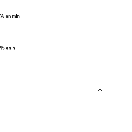
0% en min
0% en h