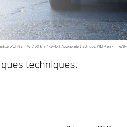
A
0g CO2/km
B
C
D
E
F
G
 mixte WLTP) en kWh/100 km : 17,9–15,1; Autonomie électrique, WLTP en km : 67
iques techniques.