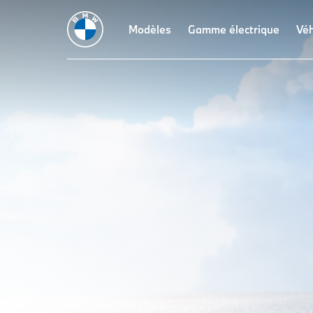
Modèles
Gamme électrique
Véh
iX3
THE NEW BMW
La nouvelle BMW iX3 :
Caractéristiques techniqu