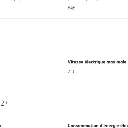
645
Vitesse électrique maximale
210
O2
1
m
Consommation d'énergie éle