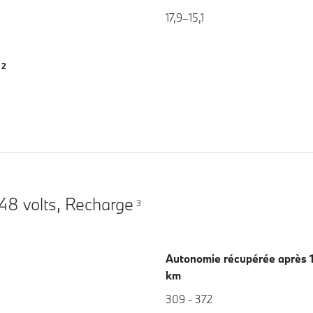
17,9–15,1
2
m
 48 volts, Recharge
3
Autonomie récupérée après 1
km
309 - 372