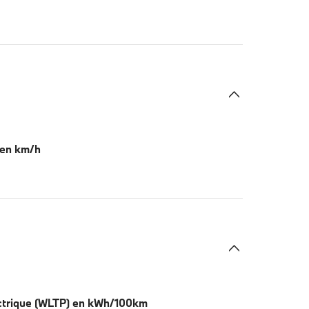
 en km/h
ctrique (WLTP) en kWh/100km