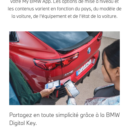
votre My BMW App. Les options de mise à niveau et
les contenus varient en fonction du pays, du modèle de
la voiture, de l'équipement et de l'état de la voiture.
Partagez en toute simplicité grâce à la BMW
M
Digital Key.
O