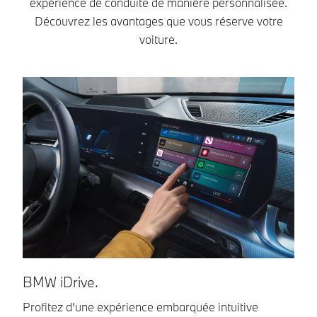
expérience de conduite de manière personnalisée.
Découvrez les avantages que vous réserve votre
voiture.
BMW iDrive.
L
Profitez d'une expérience embarquée intuitive
Vo