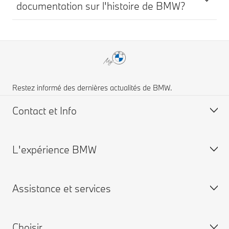
documentation sur l'histoire de BMW?
Restez informé des dernières actualités de BMW.
Contact et Info
L'expérience BMW
FAQ
Trouver un concessionnaire
Assistance et services
Demander une offre
BMW Group
Choisir
Prise de rendez-vous