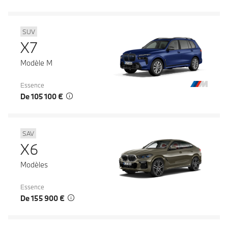
SUV
X7
Modèle M
Essence
De 105 100 €
SAV
X6
Modèles
Essence
De 155 900 €