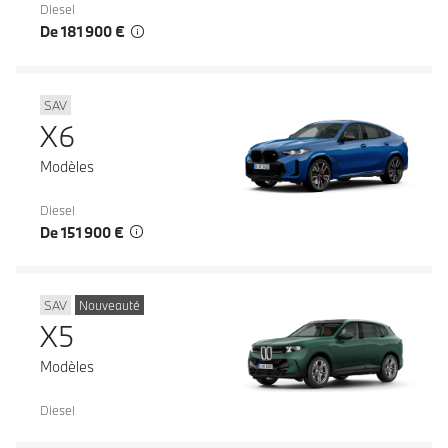
Diesel
De 181 900 €
SAV
X6
Modèles
Diesel
De 151 900 €
SAV
Nouveauté
X5
Modèles
Diesel