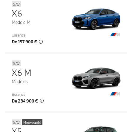
SAV
X6
Modèle M
Essence
De 197 900 €
SAV
X6 M
Modèles
Essence
De 234 900 €
SAV
Nouveauté
X5