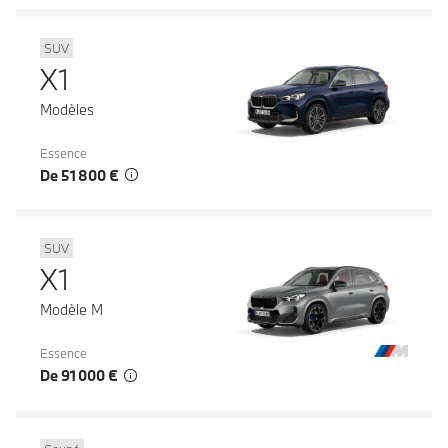
SUV
X1
Modèles
Essence
De 51 800 €
SUV
X1
Modèle M
Essence
De 91 000 €