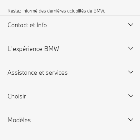
Restez informé des dernières actualités de BMW.
Contact et Info
L'expérience BMW
FAQ
Trouver un concessionnaire
Assistance et services
Demander une offre
BMW Group
Choisir
Prise de rendez-vous
My BMW App
Modèles
Connected Drive
BMW neuves disponibles
Service Satisfaction client
Voitures d'occasion disponibles