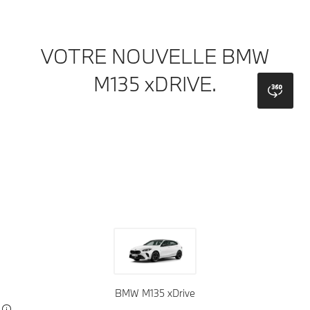
VOTRE NOUVELLE BMW
M135 xDRIVE.
bmw
Couleurs
Roues
Toitures
Sellerie
Finitions
BMW M135 xDrive