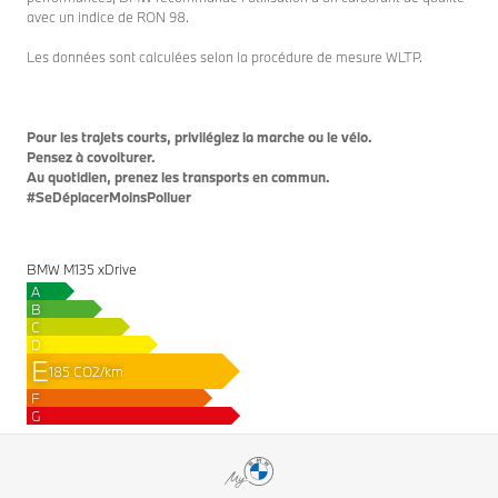
avec un indice de RON 98.
Les données sont calculées selon la procédure de mesure WLTP.
Pour les trajets courts, privilégiez la marche ou le vélo.
Pensez à covoiturer.
Au quotidien, prenez les transports en commun.
#SeDéplacerMoinsPolluer
BMW M135 xDrive
A
B
C
D
E
185 CO2/km
F
G