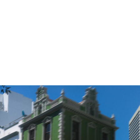
0-100 km/h
4,9 s
Vmax
250 km/h
Caractéristiques techniques
BMW M135 xDrive : Consommation de carburant en cycle mixte WLTP en
l/100 km : 8,2 - 7,6 ; émissions de CO2 (cycle mixte, WLTP) en g/km : 185
- 173