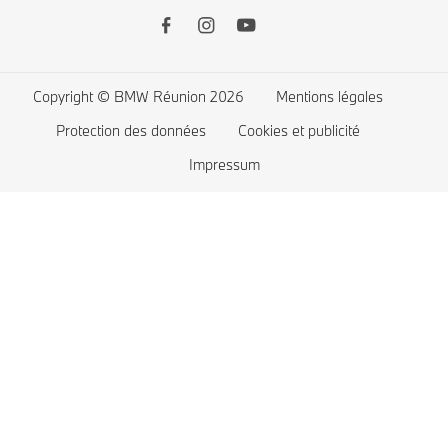
Accessoires BMW
BMW X
Demander un essai
BMW Série 7
BMW Série 5
Copyright © BMW Réunion 2026
Mentions légales
BMW Série 4
Protection des données
Cookies et publicité
BMW Série 3
Impressum
BMW Série 2
BMW Série 1
BMW M