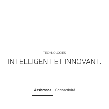
Sy
pa
le
TECHNOLOGIES
INTELLIGENT ET INNOVANT.
Assistance
Connectivité