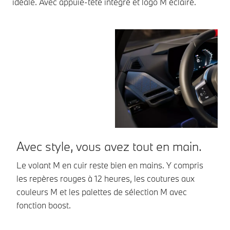
idéale. Avec appuie-tête intégré et logo M éclairé.
Avec style, vous avez tout en main.
P
i
Le volant M en cuir reste bien en mains. Y compris
les repères rouges à 12 heures, les coutures aux
Le
couleurs M et les palettes de sélection M avec
Le
fonction boost.
un
to