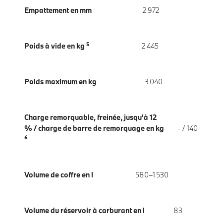
Empattement en mm
2 972
5
Poids à vide en kg
2 445
Poids maximum en kg
3 040
Charge remorquable, freinée, jusqu'à 12
% / charge de barre de remorquage en kg
- / 140
6
Volume de coffre en l
580–1 530
Volume du réservoir à carburant en l
83