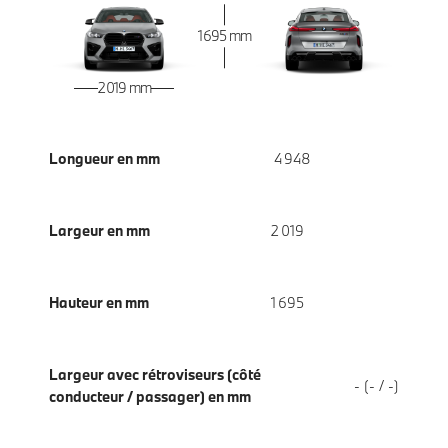
1 695 mm
2 019 mm
Longueur en mm
4 948
Largeur en mm
2 019
Hauteur en mm
1 695
Largeur avec rétroviseurs (côté
- (- / -)
conducteur / passager) en mm