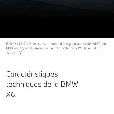
La BMW X6 : Caractéristiques
X6
THE
techniques.
Découvrir maintenant
BMW X6 M60i xDrive : consommation d’énergie (cycle mixte, WLTP) en
l/100 km : 12,3–11,4 ; émissions de CO2 (cycle mixte WLTP) en g/km :
279–259
Caractéristiques
techniques de la BMW
X6.