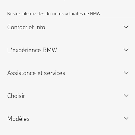
Restez informé des dernières actualités de BMW.
Contact et Info
L'expérience BMW
FAQ
Trouver un concessionnaire
Assistance et services
Demander une offre
BMW Group
Choisir
Prise de rendez-vous
My BMW App
Modèles
Connected Drive
BMW neuves disponibles
Service Satisfaction client
Voitures d'occasion disponibles