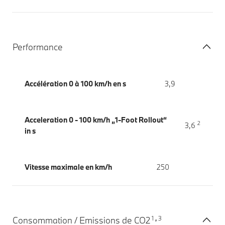
Performance
Accélération 0 à 100 km/h en s
3,9
Acceleration 0 - 100 km/h „1-Foot Rollout“
2
3,6
in s
Vitesse maximale en km/h
250
1
3
Consommation / Emissions de CO2
,