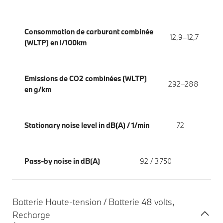
Consommation de carburant combinée
12,9–12,7
(WLTP) en l/100km
Emissions de CO2 combinées (WLTP)
292–288
en g/km
Stationary noise level in dB(A) / 1/min
72
Pass-by noise in dB(A)
92 / 3 750
Batterie Haute-tension / Batterie 48 volts,
Recharge